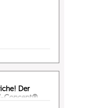
riche! Der
V-Concept®
oden mit geraden