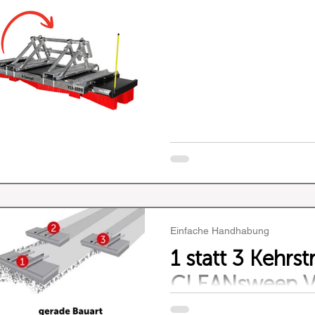
Einfache Handhabung
1 statt 3 Kehrst
CLEANsweep 
Kehrbesen!
Herkömmliche Kehrmeth