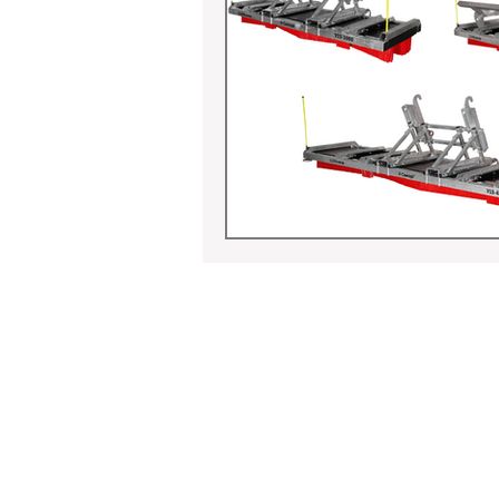
CLEANline Reinigungstechnik
GmbH & Co. KG
Gewerbeparkring 5
35756 Mittenaar