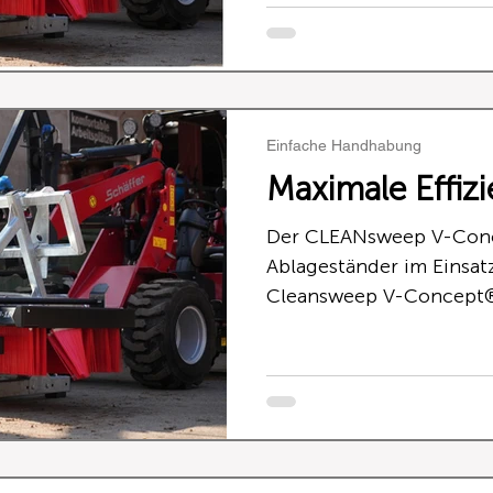
Trägerfahrzeug verlassen zu müssen. Ke
Belastung der Bürsten: 
entlastet die CLEANswe
Einfache Handhabung
Maximale Effizi
Der CLEANsweep V-Con
Ablageständer im Einsat
Cleansweep V-Concept®
Ablageständer! Durch d
Fahrwegen, Recyclinga
werden Hygienestandard
Betriebsabläufe optimier
CLEANsweep V-Concept®
sortenreine Rückführun