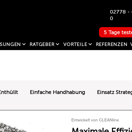
02778 - 
0
5 Tage test
SUNGEN
RATGEBER
VORTEILE
REFERENZEN
nthüllt
Einfache Handhabung
Einsatz Strate
en
Ablageständer
Entwickelt von CLEANline
Entwickelt von CLEANline
Maximale Effiz