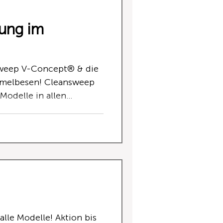
parnis, Kostenreduktion
e Arbeitsprozesse. Der
rung im
r e
sweep V-Concept® & die
mmelbesen! Cleansweep
odelle in allen
eiten-Sammelbesen
se Führung des
den oder Kanten und
 randnahe Materialien.
 Kehrkraft entsteht
alle Modelle! Aktion bis