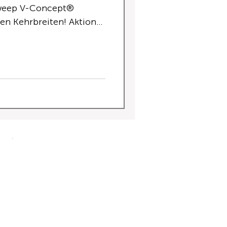
sweep V-Concept®
len Kehrbreiten! Aktion
ft mittig im Kehrbesen,
kraft zum Kehren großer
ngen. Kehreffizienz:
ehrgut-Sammelfunktion
ie 3-fache Kehrmenge
e Weglaufen des Kehrguts
3-fache Kehrmenge
80 % Zeitersparnis
langfristig am günstigsten