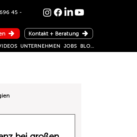
696 45 -
en
Kontakt + Beratung
VIDEOS
UNTERNEHMEN
JOBS
BLOG
gien
Ablageständer
ienz bei großen