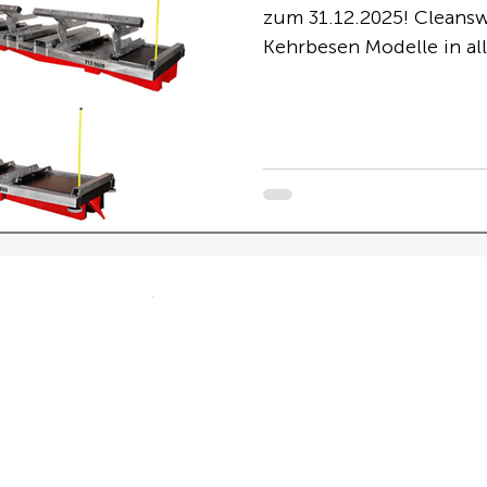
zum 31.12.2025! Clean
Kehrbesen Modelle in al
bis zum 31.12.2025! Kehrkraft: Das V-Concept®
komprimiert die Kehrkra
für eine gewaltige Kehr
und schwerer Materialme
Durch die innovative K
des V-Concept® wird d
bewältigt. Das seitlich
wird verhindert. Nur 1
großes Sortiment
robuste Konstruktion
lange Lebensdauer