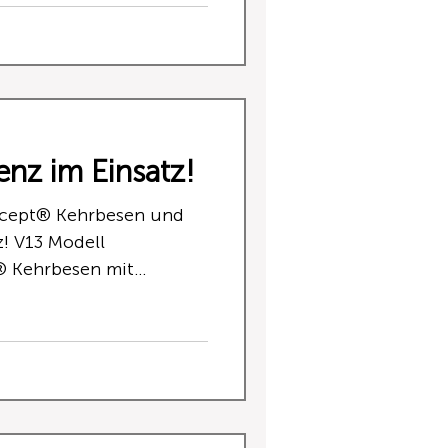
ine
Der Ablageständer
ep Hochleist
enz im Einsatz!
cept® Kehrbesen und
z! V13 Modell
 Kehrbesen mit
as Kehren von
nlagen und Lagerräumen
s eingehalten und
t. Dank des patentierten
 Kehrbesen sorgt die
g von Roh- und