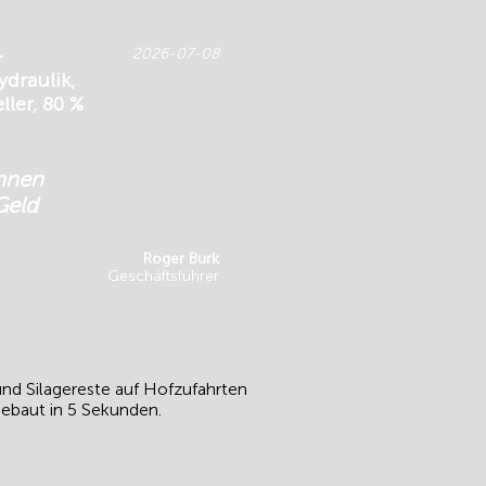
-
2026-07-08
draulik,
ller, 80 %
onnen
 Geld
Roger Burk
Geschäftsführer
nd Silagereste auf Hofzufahrten
gebaut in 5 Sekunden.