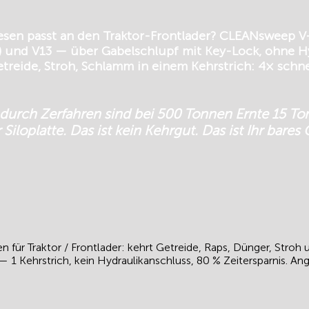
sen passt an den Traktor-Frontlader? CLEANsweep V
 und V13 — über Gabelschlupf mit Key-Lock, ohne Hy
etreide, Stroh, Schlamm in einem Kehrstrich: 4× schne
 durch Zerfahren sind bei 500 Tonnen Ernte 15 T
 Siloplatte. Das ist kein Kehrgut. Das ist Ihr bares
r Traktor / Frontlader: kehrt Getreide, Raps, Dünger, Stroh u
— 1 Kehrstrich, kein Hydraulikanschluss, 80 % Zeitersparnis. An