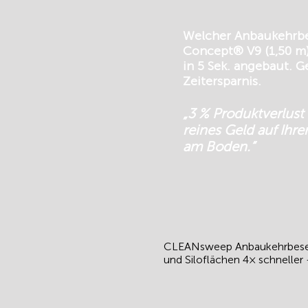
Welcher Anbaukehrbe
Concept® V9 (1,50 m)
in 5 Sek. angebaut. G
Zeitersparnis.
„3 % Produktverlust
reines Geld auf Ihrer
am Boden.“
CLEANsweep Anbaukehrbesen fü
und Siloflächen 4× schneller 