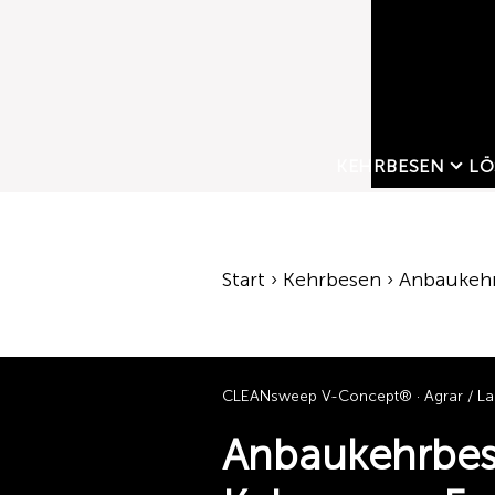
KEHRBESEN
LÖ
Start › Kehrbesen › Anbaukeh
CLEANsweep V-Concept® · Agrar / Lan
Anbaukehrbes