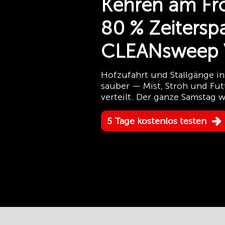
Kehren am Fro
80 % Zeitersp
CLEANsweep 
Hofzufahrt und Stallgänge 
sauber — Mist, Stroh und Fut
verteilt. Der ganze Samstag w
5 Tage kostenlos testen