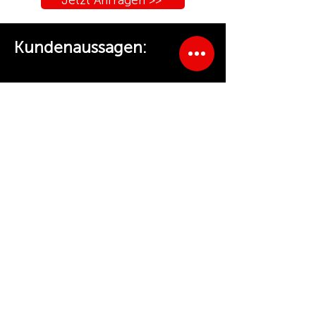
Jetzt Anfragen >>
Kundenaussagen:
"
Wir haben den Kehrbesen seit
5 Jahren täglich im Einsatz.
Es ist das rentabelste Gerät
,
das wir jemals gekauft haben!
"
Eines der
besten Anbaugeräte
,
die wir haben an einem TB
260.
Arbeitserleichterung pur
.
"