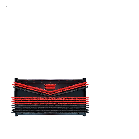
Mehr über
V-Concept
®
Das V-
®
Concept