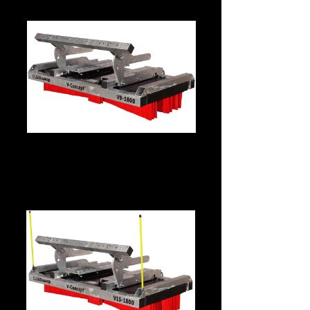
Greifschaufel
CLEANsweep V13 –
Mittelklasse · Greifschaufel