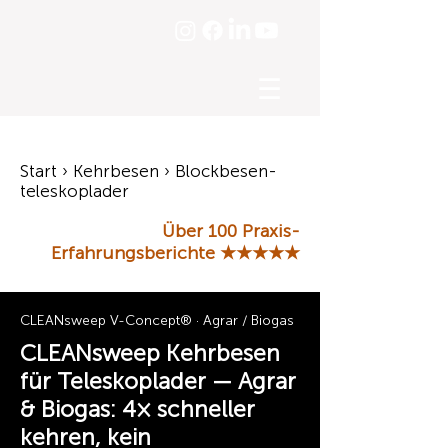
☰
Start › Kehrbesen › Blockbesen-
teleskoplader
Über 100 Praxis-
Erfahrungsberichte
★★★★★
CLEANsweep V-Concept® · Agrar / Biogas
CLEANsweep Kehrbesen
für Teleskoplader — Agrar
& Biogas: 4× schneller
kehren, kein