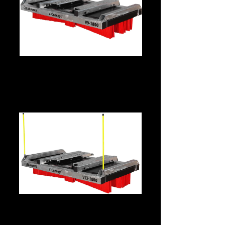
CLEANsweep V13 –
Mittelklasse · Gabelschlupf