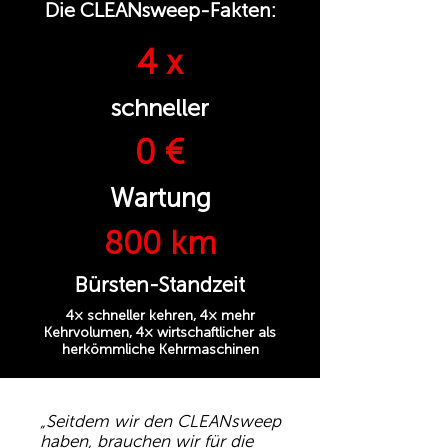
Die CLEANsweep-Fakten:
4 x
schneller
0 €
Wartung
800 km
Bürsten-Standzeit
4× schneller kehren, 4× mehr
Kehrvolumen, 4× wirtschaftlicher als
herkömmliche Kehrmaschinen
„Seitdem wir den CLEANsweep
haben, brauchen wir für die