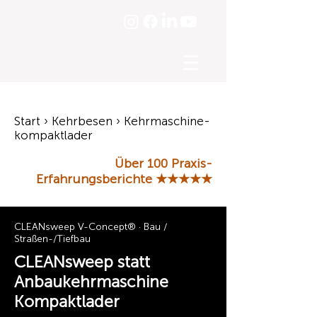
☰
Start › Kehrbesen › Kehrmaschine-
kompaktlader
Über 100 Praxis-
Erfahrungsberichte
★★★★★
CLEANsweep V-Concept® · Bau /
Straßen-/Tiefbau
CLEANsweep statt
Anbaukehrmaschine
Kompaktlader