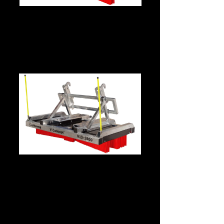
CLEANsweep V13 –
Mittelklasse · Universal-
Schnellwechselaufnahme
CLEANsweep V13 Premium –
Empfehlung ⭐ · Universal-
Schnellwechselaufnahme