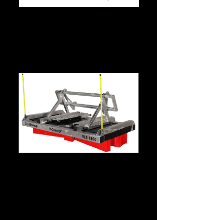
CLEANsweep V13 –
Mittelklasse · Euro-
Schnellwechselaufnahme
CLEANsweep V13 Premium –
Empfehlung ⭐ · Euro-
Schnellwechselaufnahme