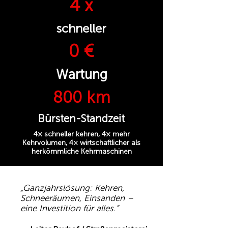
4 x
schneller
0 €
Wartung
800 km
Bürsten-Standzeit
4× schneller kehren, 4× mehr
Kehrvolumen, 4× wirtschaftlicher als
herkömmliche Kehrmaschinen
„Ganzjahrslösung: Kehren,
Schneeräumen, Einsanden –
eine Investition für alles.“