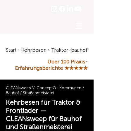
☰
Start › Kehrbesen › Traktor-bauhof
Über 100 Praxis-
Erfahrungsberichte
★★★★★
CLEANsweep V-Concept® · Kommunen /
Bauhof / Straßenmeisterei
Kehrbesen für Traktor &
Frontlader —
CLEANsweep für Bauhof
und Straßenmeisterei