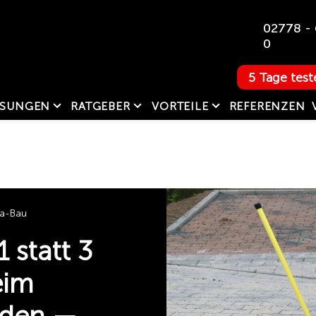
02778 - 
0
5 Tage test
SUNGEN
RATGEBER
VORTEILE
REFERENZEN
La-Bau
 statt 3
eim