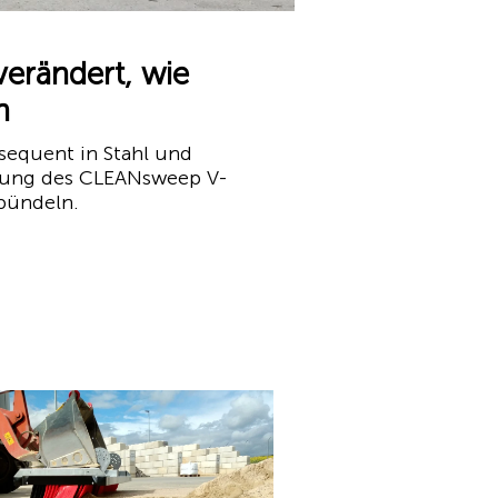
erändert, wie
n
nsequent in Stahl und
dnung des CLEANsweep V-
 bündeln.