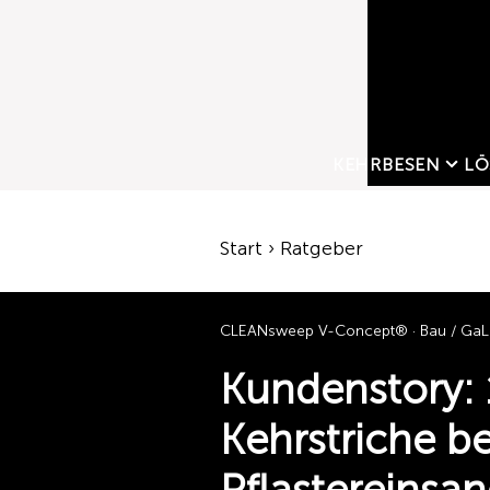
KEHRBESEN
LÖ
Start › Ratgeber
CLEANsweep V-Concept® · Bau / Ga
Kundenstory: 1
Kehrstriche b