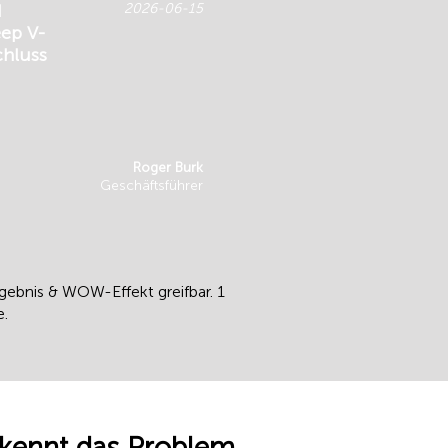
d
2026-06-15
ep V-
chluss
Roger Burk
Geschäftsführer
rgebnis & WOW-Effekt greifbar. 1
e.
, kennt das Problem