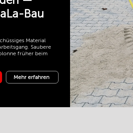
nden —
GaLa-Bau
chüssiges Material
Arbeitsgang. Saubere
olonne früher beim
Mehr erfahren