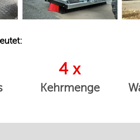
eutet:
4 x
s
Kehrmenge
Wa