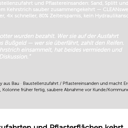
ellenzufahrt und Pflastereinsanden: Sand, Splitt un
nem Kehrstrich sauber zusammengekehrt — CLEANswe
, 4× schneller, 80% Zeitersparnis, kein Hydraulikans
otter wurden bezahlt. Wer sie auf der Ausfahrt
das Bußgeld — wer sie überfährt, zahlt den Reifen.
hrstrich einsammelt, hat beides vermieden und
iskussion.“
ry aus Bau · Baustellenzufahrt / Pflastereinsanden und macht E
ität, Kolonne früher fertig, saubere Abnahme vor Kunde/Kommun
ufahrten und Pflasterflächen kehrt