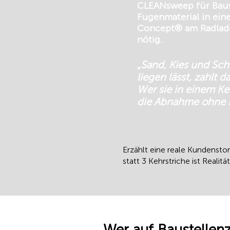
CLEANsweep für Baust
Fugenmaterial in ei
Concept® am Radlader
nötig.
„Sand, Kies und Sch
liegen lässt, zahlt 
Wer sie in einem Ke
die Abnahme ohne D
Erzählt eine reale Kundensto
statt 3 Kehrstriche ist Real
Wer auf Baustellenz