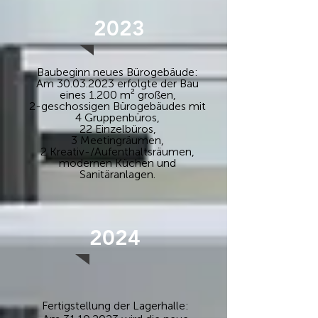
2023
Baubeginn neues Bürogebäude:
Am
30.03.2023
erfolgte der Bau
eines 1.200 m² großen,
2-geschossigen Bürogebäudes mit
4 Gruppenbüros,
22 Einzelbüros,
3 Meetingräumen,
2 Kreativ-/Aufenthaltsräumen,
modernen Küchen und
Sanitäranlagen.
2024
Fertigstellung der Lagerhalle: