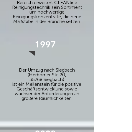
Bereich erweitert CLEANline
Reinigungstechnik sein Sortiment
um hochwertige
Reinigungskonzentrate, die neue
Maßstäbe in der Branche setzen.
1997
Der Umzug nach Siegbach
(Herborner Str. 20,
35768 Siegbach)
ist ein Meilenstein für die positive
Geschäftsentwicklung sowie
wachsender Anforderungen an
größere Räumlichkeiten.