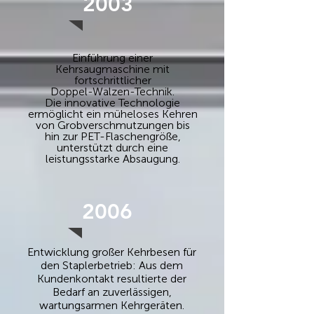
2003
Einführung einer
Kehrsaugmaschine mit
fortschrittlicher
Doppel-Walzen-Technik.
Die innovative Technologie
ermöglicht ein müheloses Kehren
von Grobverschmutzungen bis
hin zur PET-Flaschengröße,
unterstützt durch eine
leistungsstarke Absaugung.
2006
Entwicklung großer Kehrbesen für
den Staplerbetrieb: Aus dem
Kundenkontakt resultierte der
Bedarf an zuverlässigen,
wartungsarmen Kehrgeräten.