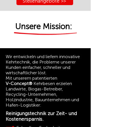
Stellenangebote >>
Unsere Mission:
Wir entwickeln und liefern innovative
Kehrtechnik, die Probleme unserer
Kunden einfacher, schneller und
wirtschaftlicher löst.
Mit unserem patentierten
V-Concept®
Kehrbesen erzielen
Landwirte, Biogas-Betreiber,
Recycling-Unternehmen,
Holzindustrie, Bauunternehmen und
Hafen-Logistiker:
Reinigungstechnik zur Zeit- und
Kostenersparnis.