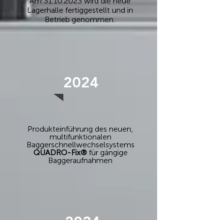
Am 31.10.2023 wird die neue
Lagerhalle fertiggestellt und in
Betrieb genommen.
2024
Produkteinführung des neuen,
multifunktionalen
Baggerschnellwechselsystems
QUADRO-Fix®
für gängige
Baggeraufnahmen