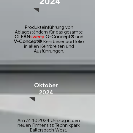
2024
Produkteinführung von
Ablageständern für das gesamte
CLEAN
sweep
G-Concept®
und
V-Concept®
Kehrbesenportfolio
in allen Kehrbreiten und
Ausführungen.
Oktober
2024
Am
31.10.2024
Umzug in den
neuen Firmensitz Technikpark
Ballersbach West,