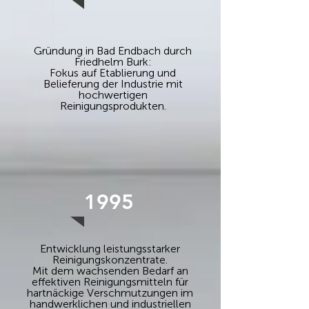
Gründung in Bad Endbach durch
Friedhelm Burk:
Fokus auf Etablierung und
Belieferung der Industrie mit
hochwertigen
Reinigungsprodukten.
1995
Entwicklung leistungsstarker
Reinigungskonzentrate.
Mit dem wachsenden Bedarf an
effektiven Reinigungsmitteln für
hartnäckige Verschmutzungen im
handwerklichen und industriellen