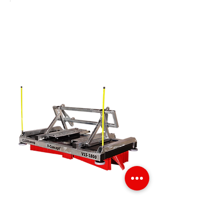
3-fache Kehrmenge
80 % Zeitersparnis
langfristig am günstigsten