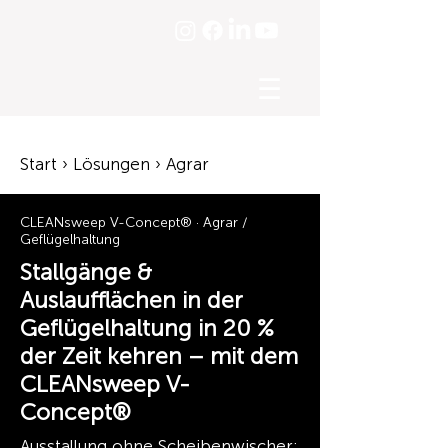
☰
Start › Lösungen › Agrar
CLEANsweep V-Concept® · Agrar /
Geflügelhaltung
Stallgänge &
Auslaufflächen in der
Geflügelhaltung in 20 %
der Zeit kehren – mit dem
CLEANsweep V-
Concept®
Ausstallung ohne Scheibenwischer: