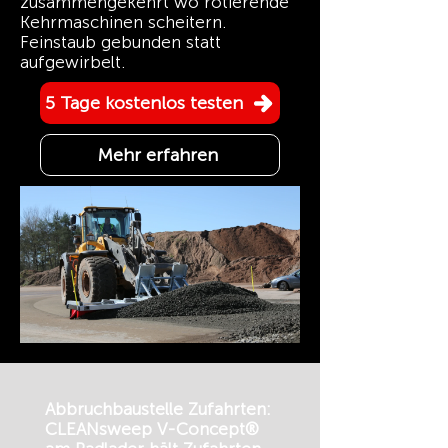
zusammengekehrt wo rotierende
Kehrmaschinen scheitern.
Feinstaub gebunden statt
aufgewirbelt.
5 Tage kostenlos testen
Mehr erfahren
Abbruchbaustelle Zufahrten:
CLEANsweep V-Concept®