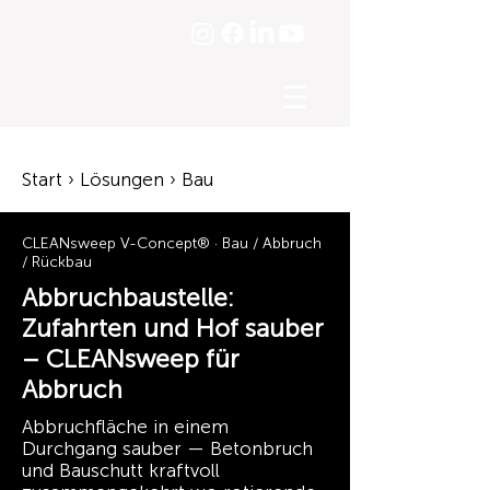
☰
Start › Lösungen › Bau
CLEANsweep V-Concept® · Bau / Abbruch
/ Rückbau
Abbruchbaustelle:
Zufahrten und Hof sauber
– CLEANsweep für
Abbruch
Abbruchfläche in einem
Durchgang sauber — Betonbruch
und Bauschutt kraftvoll