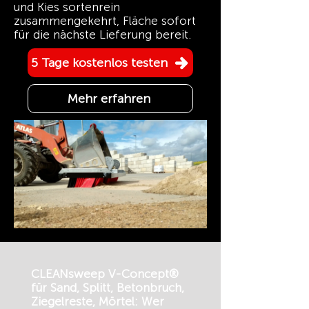
und Kies sortenrein
zusammengekehrt, Fläche sofort
für die nächste Lieferung bereit.
5 Tage kostenlos testen
Mehr erfahren
CLEANsweep V-Concept®
für Sand, Splitt, Betonbruch,
Ziegelreste, Mörtel: Wer