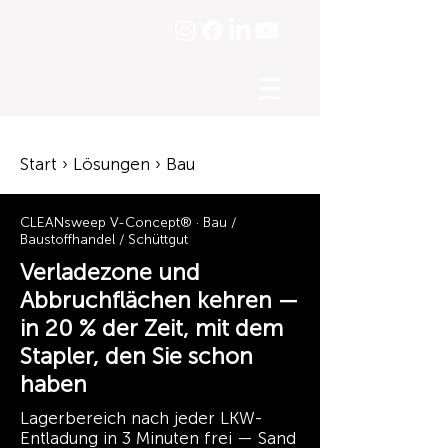
☰
Start › Lösungen › Bau
CLEANsweep V-Concept® · Bau /
Baustoffhandel / Schüttgut
Verladezone und
Abbruchflächen kehren —
in 20 % der Zeit, mit dem
Stapler, den Sie schon
haben
Lagerbereich nach jeder LKW-
Entladung in 3 Minuten frei — Sand