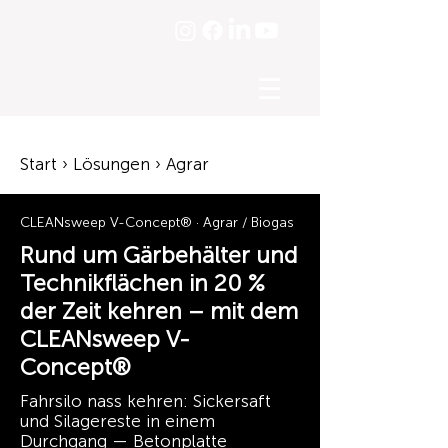
☰
Start › Lösungen › Agrar
CLEANsweep V-Concept® · Agrar / Biogas
Rund um Gärbehälter und
Technikflächen in 20 %
der Zeit kehren – mit dem
CLEANsweep V-
Concept®
Fahrsilo nass kehren: Sickersaft
und Silagereste in einem
Durchgang — Betonplatte