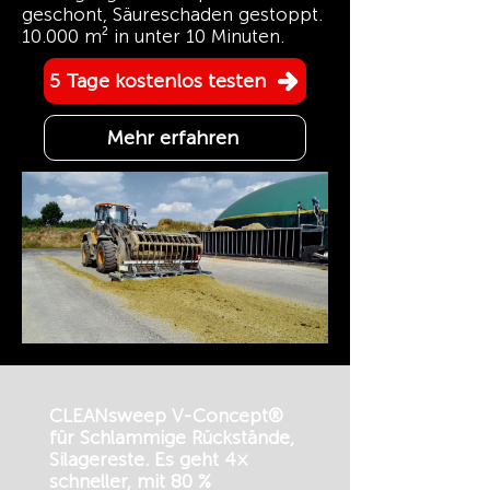
geschont, Säureschaden gestoppt.
10.000 m² in unter 10 Minuten.
5 Tage kostenlos testen
Mehr erfahren
CLEANsweep V-Concept®
für Schlammige Rückstände,
Silagereste. Es geht 4×
schneller, mit 80 %