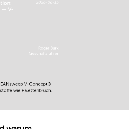
tion:
2026-06-15
t — V-
Roger Burk
Geschäftsführer
m CLEANsweep V-Concept®
stoffe wie Palettenbruch.
nd warum