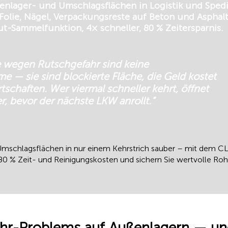
lager- und Umschlagsflächen in Logistik und Spedi
 Folie, Nägel, Verpackungsreste auf Beton und Asphal
-Sammelfunktion, 4× schneller, 80 % Zeitersparnis.
e wegen Rutschgefahr sind keine
 — sie sind blockierte Fläche, die Geld kostet
tschaften. Wer viermal schneller kehrt, öffnet
r, bevor der nächste LKW anrollt.“
 Umschlagsflächen in nur einem Kehrstrich sauber – mit de
 80 % Zeit- und Reinigungskosten und sichern Sie wertvolle Roh
ehr-Problems auf Außenlagern — u