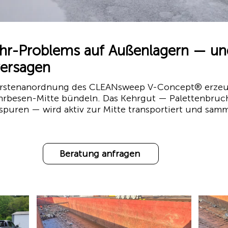
ehr-Problems auf Außenlagern — u
versagen
Bürstenanordnung des CLEANsweep V-Concept® erzeu
ehrbesen-Mitte bündeln. Das Kehrgut — Palettenbruch, 
puren — wird aktiv zur Mitte transportiert und sammel
Beratung anfragen