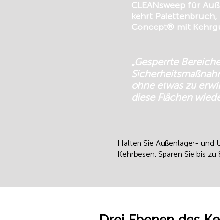
CLEANsweep für Außen
kehrt Palettenbruch,
Concept® mit Kehrgut
„Gesperrte Bereich
Sicherheitsmaßnahme
ohne etwas zu erwir
diese Flächen wiede
Halten Sie Außenlager- und
Kehrbesen. Sparen Sie bis zu
Drei Ebenen des K