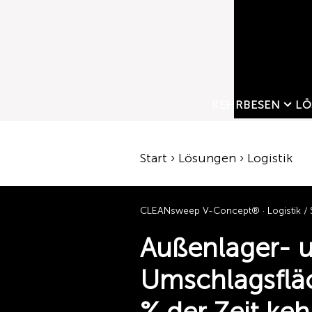
KEHRBESEN
LÖ
Start › Lösungen › Logistik
CLEANsweep V-Concept® · Logistik / Sp
Außenlager- 
Umschlagsflä