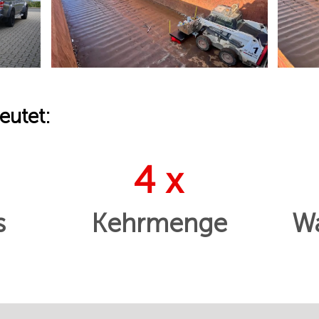
eutet:
4 x
s
Kehrmenge
Wa