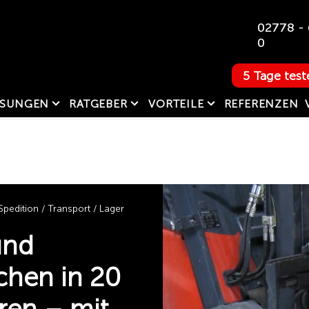
02778 - 
0
5 Tage test
SUNGEN
RATGEBER
VORTEILE
REFERENZEN
edition / Transport / Lager
und
chen in 20