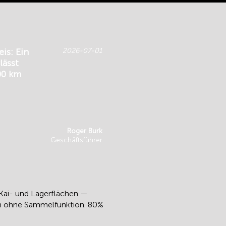
is: Ein
2026-07-01
lässt
00 km
Roger Burk
Geschäftsführer
Kai- und Lagerflächen —
en ohne Sammelfunktion. 80%