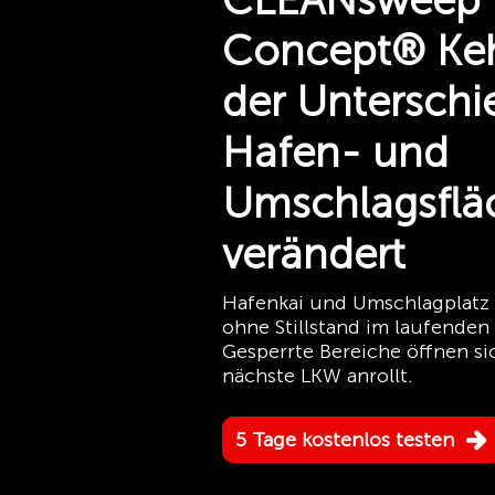
CLEANsweep 
Concept® Ke
der Unterschie
Hafen- und
Umschlagsflä
verändert
Hafenkai und Umschlagplatz 
ohne Stillstand im laufenden
Gesperrte Bereiche öffnen si
nächste LKW anrollt.
5 Tage kostenlos testen