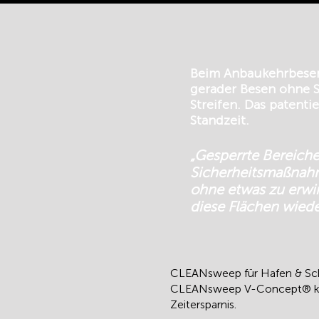
Beim Anbaukehrbesen e
gerader Besen ohne S
Streifen. Das patenti
Standzeit.
„Gesperrte Bereich
Sicherheitsmaßnahme
ohne etwas zu erwir
diese Flächen wiede
CLEANsweep für Hafen & Schü
CLEANsweep V-Concept® kehr
Zeitersparnis.