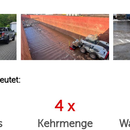
eutet:
4 x
s
Kehrmenge
Wa