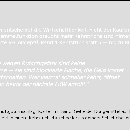
ntscheidet die Wirtschaftlichkeit, nicht der Kaufpre
ammelfunktion braucht mehr Kehrstriche und hinter
erte V-Concept® kehrt 1 Kehrstrich statt 3 — bis zu 8
e wegen Rutschgefahr sind keine
 — sie sind blockierte Fläche, die Geld kostet
tschaften. Wer viermal schneller kehrt, öffnet
r, bevor der nächste LKW anrollt.“
ttgutumschlag: Kohle, Erz, Sand, Getreide, Düngemittel auf 
t in einem Kehrstrich. 4× schneller als gerader Schiebebes