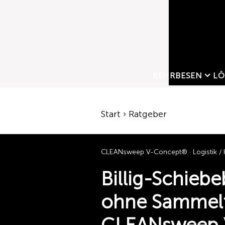
KEHRBESEN
LÖ
Start › Ratgeber
CLEANsweep V-Concept® · Logistik / 
Billig-Schieb
ohne Sammelf