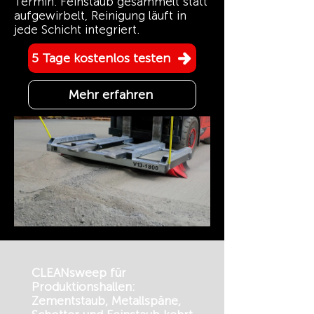
Termin. Feinstaub gesammelt statt
aufgewirbelt, Reinigung läuft in
jede Schicht integriert.
5 Tage kostenlos testen
Mehr erfahren
CLEANsweep für
Produktionshallen:
Zementstaub, Metallspäne,