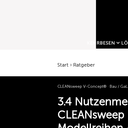
KEHRBESEN
LÖ
Start › Ratgeber
CLEANsweep V-Concept® · Bau / Ga
3.4 Nutzenme
CLEANsweep