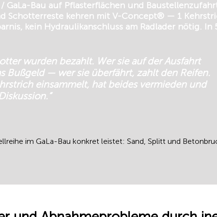
 GaLa-Bau auf Pflasterflächen und Baustellenzufahrt
nd Schotterreste kehren mit V-Concept® — 1 Kehrstr
arnis, kein Hydraulikanschluss am Radlader nötig. In 
otter wurden bezahlt. Wer sie auf der Ausfahrt
das Bußgeld — wer sie überfährt, zahlt den Reifen.
hrstrich einsammelt, hat beides vermieden und
iskussion.“
eihe im GaLa-Bau konkret leistet: Sand, Splitt und Betonbruc
er und Abnahmeprobleme durch inef