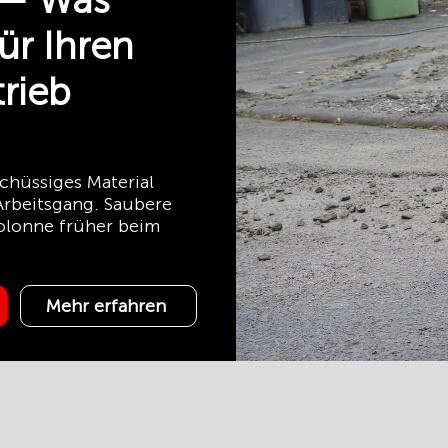
 — Was
ür Ihren
rieb
chüssiges Material
Arbeitsgang. Saubere
olonne früher beim
Mehr erfahren