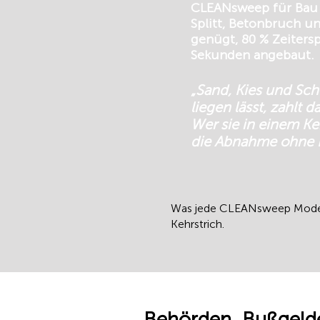
CLEANsweep für Bau /
Splitt, Betonbruch u
genügt, 80 % Zeitersp
Sekunden angebaut.
„Sand, Kies und Sch
liegen lässt, zahlt 
Wer sie in einem Ke
die Abnahme ohne D
Was jede CLEANsweep Modellr
Kehrstrich.
Behörden, Bußgeld