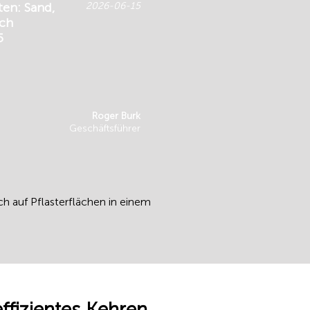
en: Sand,
2026-06-15
ich
5
Roger Burk
Geschäftsführer
h auf Pflasterflächen in einem
fizientes Kehren