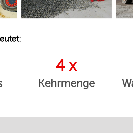
eutet:
4 x
s
Kehrmenge
Wa