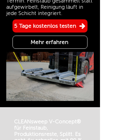
Termin. Feinstaub gesammelt statt
aufgewirbelt, Reinigung läuft in
jede Schicht integriert.
5 Tage kostenlos testen
Mehr erfahren
CLEANsweep V-Concept®
für Feinstaub,
Produktionsreste, Splitt. Es