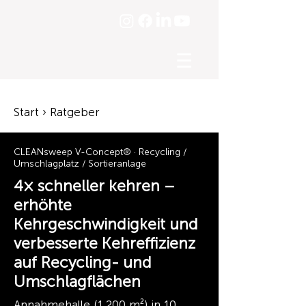
☰
Start › Ratgeber
CLEANsweep V-Concept® · Recycling /
Umschlagplatz / Sortieranlage
4× schneller kehren –
erhöhte
Kehrgeschwindigkeit und
verbesserte Kehreffizienz
auf Recycling- und
Umschlagflächen
Annahmehalle (1.200 m²) in 10