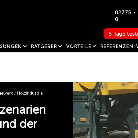
02778 - 
0
5 Tage test
SUNGEN
RATGEBER
VORTEILE
REFERENZEN
werk / Holzindustrie
zenarien
und der