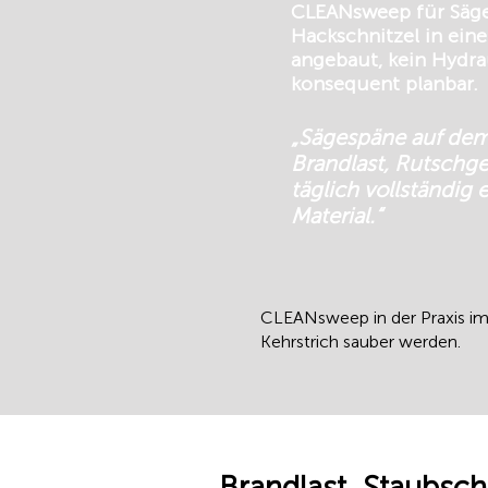
CLEANsweep für Säge
Hackschnitzel in ei
angebaut, kein Hydrau
konsequent planbar.
„Sägespäne auf dem
Brandlast, Rutschge
täglich vollständig
Material.“
CLEANsweep in der Praxis im
Kehrstrich sauber werden.
Brandlast, Staubsc