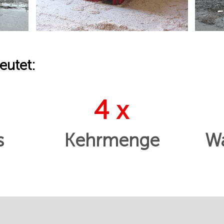
eutet:
4 x
s
Kehrmenge
Wa