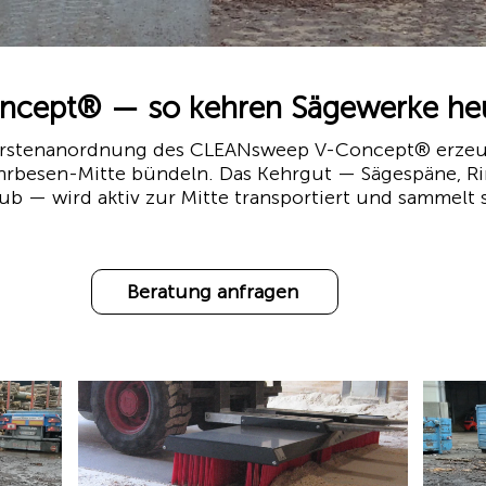
cept® — so kehren Sägewerke he
Bürstenanordnung des CLEANsweep V-Concept® erzeu
Kehrbesen-Mitte bündeln. Das Kehrgut — Sägespäne, R
ub — wird aktiv zur Mitte transportiert und sammelt si
Beratung anfragen