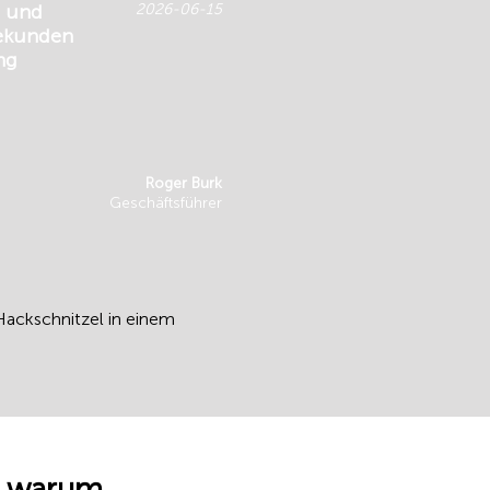
n und
2026-06-15
Sekunden
ng
Roger Burk
Geschäftsführer
ackschnitzel in einem
 — warum