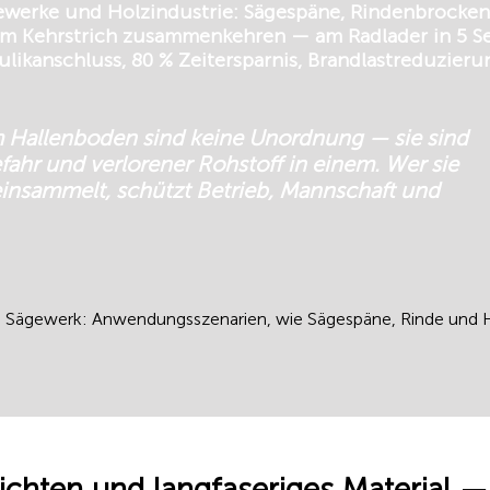
werke und Holzindustrie: Sägespäne, Rindenbrocke
nem Kehrstrich zusammenkehren — am Radlader in 5 
likanschluss, 80 % Zeitersparnis, Brandlastreduzieru
 Hallenboden sind keine Unordnung — sie sind
fahr und verlorener Rohstoff in einem. Wer sie
 einsammelt, schützt Betrieb, Mannschaft und
 Sägewerk: Anwendungsszenarien, wie Sägespäne, Rinde und H
hichten und langfaseriges Material