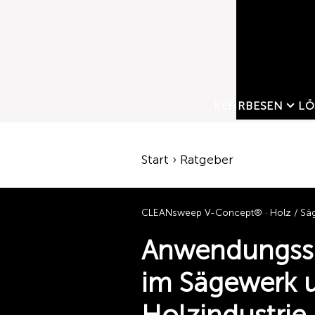
KEHRBESEN
LÖ
Start › Ratgeber
CLEANsweep V-Concept® · Holz / Säge
Anwendungss
im Sägewerk 