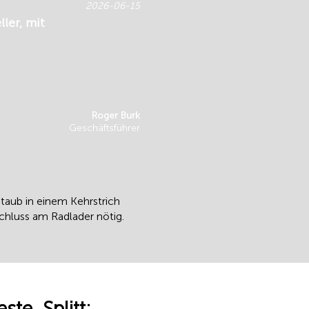
2026-06-15
ler, mit
Roger Burk
Geschäftsführer
taub in einem Kehrstrich
chluss am Radlader nötig.
e, Splitt: