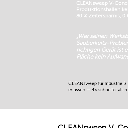
CLEANsweep V-Concept
Produktionshallen ke
80 % Zeitersparnis, 0 
„Wer seinen Werksbe
Sauberkeits-Problem
richtigen Gerät ist 
Fläche kein Aufwand
CLEANsweep für Industrie & P
erfassen — 4× schneller als 
CLEANsweep V-Conce