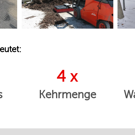
eutet:
4 x
s
Kehrmenge
Wa