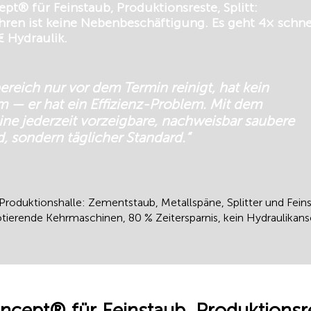
® für Feinstaub, Produktionsreste, Splitt:
hren ist keine Nebenbeschäftigung. Es geht 4× schnel
€ Hydraulik.
reich nur vor dem Termin reinigt, hat kein
 — er hat ein Effizienz-Problem. Mit dem
eine jederzeit vorzeigbare, nachweisbar saubere
, sondern täglicher Standard.“
roduktionshalle: Zementstaub, Metallspäne, Splitter und Feins
rotierende Kehrmaschinen, 80 % Zeitersparnis, kein Hydraulikans
pt® für Feinstaub, Produktionsrest