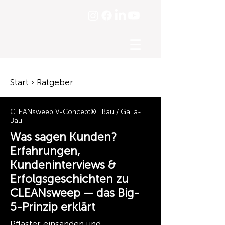
☰
Start › Ratgeber
CLEANsweep V-Concept® · Bau / GaLa-
Bau
Was sagen Kunden?
Erfahrungen,
Kundeninterviews &
Erfolgsgeschichten zu
CLEANsweep — das Big-
5-Prinzip erklärt
Pflaster einsanden und