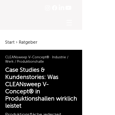
☰
Start › Ratgeber
CLEANsweep V-Concept® · Industrie /
Werk / Produktionshalle
Case Studies &
Kundenstories: Was
CLEANsweep V-
Concept® in
Produktionshallen wirklich
leistet
Produktionsfläche jederzeit