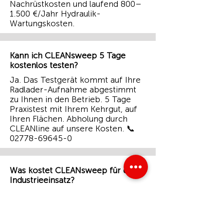
Nachrüstkosten und laufend 800–
1.500 €/Jahr Hydraulik-
Wartungskosten.
Kann ich CLEANsweep 5 Tage
kostenlos testen?
Ja. Das Testgerät kommt auf Ihre
Radlader-Aufnahme abgestimmt
zu Ihnen in den Betrieb. 5 Tage
Praxistest mit Ihrem Kehrgut, auf
Ihren Flächen. Abholung durch
CLEANline auf unsere Kosten. 📞
02778-69645-0
Was kostet CLEANsweep für den
Industrieeinsatz?
V9 ab 3.380 €, V13 ab 4.105 €, V13
Premium ab 5.200 € — jeweils inkl.
Gabelschlupf mit Key-Lock-