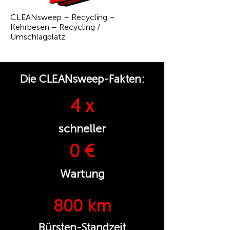
CLEANsweep – Recycling –
Kehrbesen – Recycling /
Umschlagplatz
Die CLEANsweep-Fakten:
4 x
schneller
0 €
Wartung
800 km
Bürsten-Standzeit