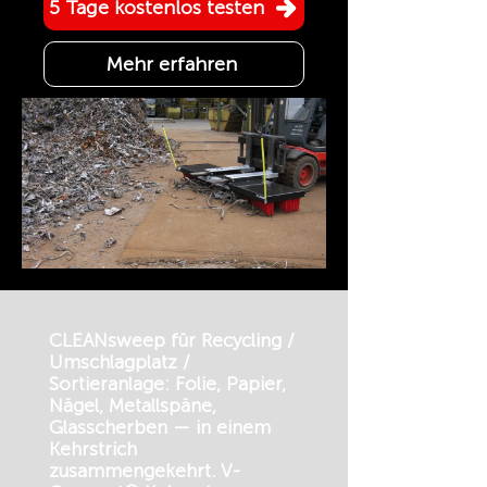
5 Tage kostenlos testen
Mehr erfahren
CLEANsweep für Recycling /
Umschlagplatz /
Sortieranlage: Folie, Papier,
Nägel, Metallspäne,
Glasscherben — in einem
Kehrstrich
zusammengekehrt. V-