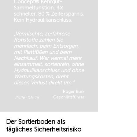
Concept® Kehrgut-
Sammelfunktion. 4×
schneller, 80 % Zeitersparnis.
Kein Hydraulikanschluss.
„Vermischte, zerfahrene
Rohstoffe zahlen Sie
mehrfach: beim Entsorgen,
mit Plattfüßen und beim
Nachkauf. Wer viermal mehr
einsammelt, sortenrein, ohne
Hydraulikanschluss und ohne
Wartungskosten, dreht
diesen Verlust direkt um.“
Roger Burk
Geschäftsführer
2026-06-15
Der Sortierboden als
tägliches Sicherheitsrisiko