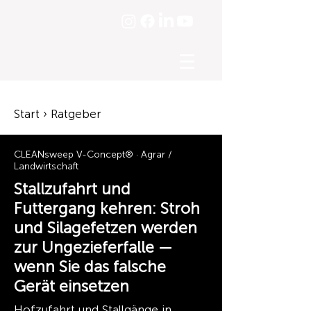
☰
Start › Ratgeber
CLEANsweep V-Concept® · Agrar /
Landwirtschaft
Stallzufahrt und
Futtergang kehren: Stroh
und Silagefetzen werden
zur Ungezieferfalle —
wenn Sie das falsche
Gerät einsetzen
Hofzufahrt und Stallgänge in