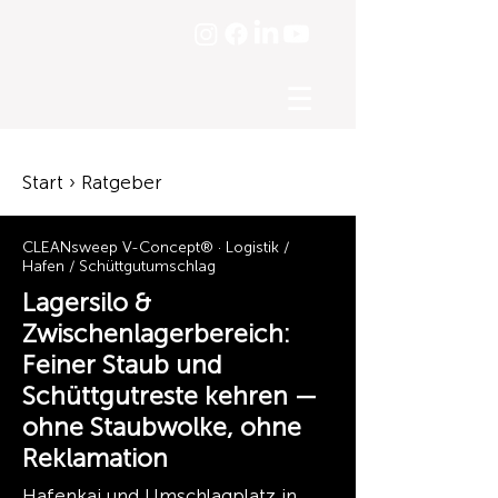
☰
Start › Ratgeber
CLEANsweep V-Concept® · Logistik /
Hafen / Schüttgutumschlag
Lagersilo &
Zwischenlagerbereich:
Feiner Staub und
Schüttgutreste kehren —
ohne Staubwolke, ohne
Reklamation
Hafenkai und Umschlagplatz in