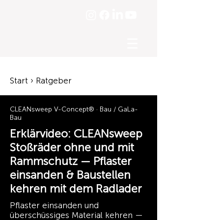
☰
Start › Ratgeber
CLEANsweep V-Concept® · Bau / GaLa-
Bau
Erklärvideo: CLEANsweep
Stoßräder ohne und mit
Rammschutz — Pflaster
einsanden & Baustellen
kehren mit dem Radlader
Pflaster einsanden und
überschüssiges Material kehren —