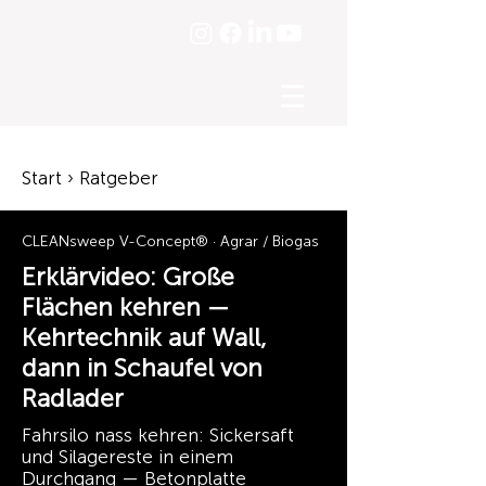
☰
Start › Ratgeber
CLEANsweep V-Concept® · Agrar / Biogas
Erklärvideo: Große
Flächen kehren —
Kehrtechnik auf Wall,
dann in Schaufel von
Radlader
Fahrsilo nass kehren: Sickersaft
und Silagereste in einem
Durchgang — Betonplatte