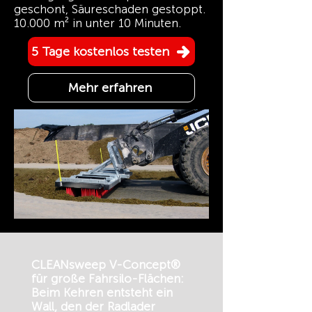
geschont, Säureschaden gestoppt.
10.000 m² in unter 10 Minuten.
5 Tage kostenlos testen
Mehr erfahren
CLEANsweep V-Concept®
für große Fahrsilo-Flächen:
Beim Kehren entsteht ein
Wall, den der Radlader