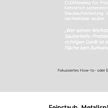
CLEANsweep für Produ
Kehrstrich sortenre
Staubaufwirbelung. V
nachweisbar sauber.
„Wer seinen Werksbe
Sauberkeits-Problem
richtigen Gerät ist 
Fläche kein Aufwand
Fokussiertes How-to- oder Er
Feinstaub, Metallsp