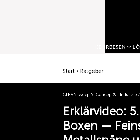
KEHRBESEN
LÖ
Start › Ratgeber
CLEANsweep V-Concept® · Industrie / 
Erklärvideo: 5
Boxen — Fein