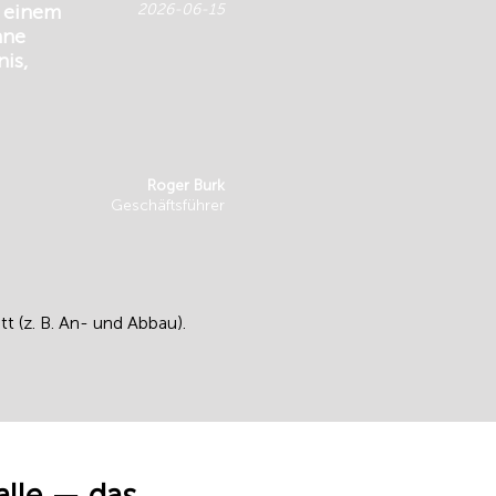
n einem
2026-06-15
hne
is,
Roger Burk
Geschäftsführer
t (z. B. An- und Abbau).
alle — das