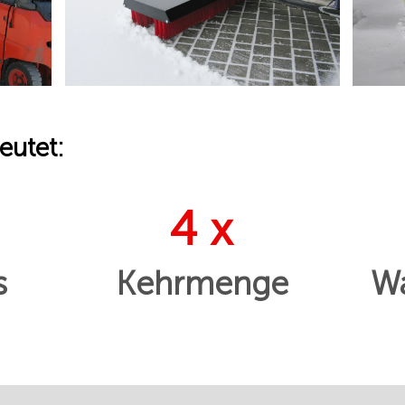
eutet:
4 x
s
Kehrmenge
Wa