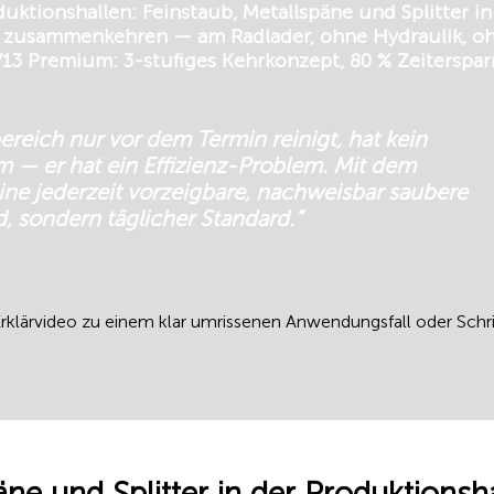
ktionshallen: Feinstaub, Metallspäne und Splitter i
in zusammenkehren — am Radlader, ohne Hydraulik, o
13 Premium: 3-stufiges Kehrkonzept, 80 % Zeitersparn
reich nur vor dem Termin reinigt, hat kein
 — er hat ein Effizienz-Problem. Mit dem
eine jederzeit vorzeigbare, nachweisbar saubere
, sondern täglicher Standard.“
klärvideo zu einem klar umrissenen Anwendungsfall oder Schrit
äne und Splitter in der Produktionsh