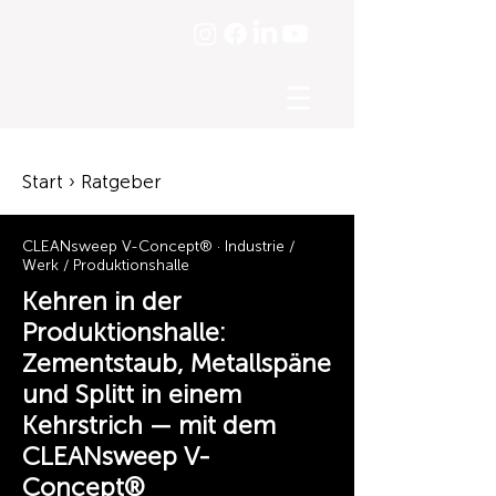
☰
Start › Ratgeber
CLEANsweep V-Concept® · Industrie /
Werk / Produktionshalle
Kehren in der
Produktionshalle:
Zementstaub, Metallspäne
und Splitt in einem
Kehrstrich — mit dem
CLEANsweep V-
Concept®