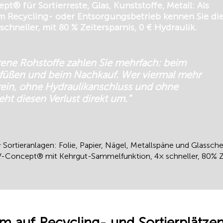
 für Sortierreste, Glas, Kunststoffe, Metall: Als
nem Recycling- oder Entsorgungsbetrieb kennen Sie di
schneller, mit 80 % Zeitersparnis, 0 € Hydraulik.
rene Rohstoffe zahlen Sie mehrfach: beim
ttfüßen und beim Nachkauf. Wer viermal mehr
rein, ohne Hydraulikanschluss und ohne
ht diesen Verlust direkt um.“
ortieranlagen: Folie, Papier, Nägel, Metallspäne und Glassche
Concept® mit Kehrgut-Sammelfunktion, 4× schneller, 80% Zei
m auf Recycling- und Sortierplätzen: