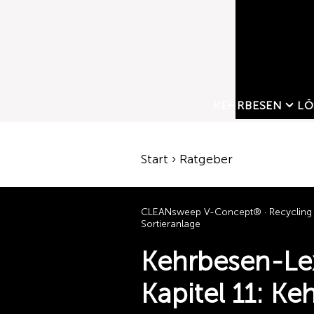
KEHRBESEN
LÖ
Start › Ratgeber
CLEANsweep V-Concept® · Recycling 
Sortieranlage
Kehrbesen-Le
Kapitel 11: Ke