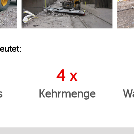
eutet:
4 x
s
Kehrmenge
Wa