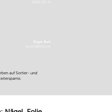
2026-06-15
e
Roger Burk
Geschäftsführer
rben auf Sortier- und
tersparnis.
 Nägel, Folie,