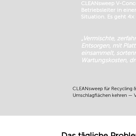
CLEANsweep V-Concept®
Betriebsleiter in ei
Situation. Es geht 4× 
„Vermischte, zerfah
Entsorgen, mit Pla
einsammelt, sorten
Wartungskosten, dre
CLEANsweep für Recycling & S
Umschlagflächen kehren — V-
Das tägliche Proble