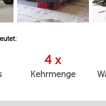
eutet:
4 x
s
Kehrmenge
Wa