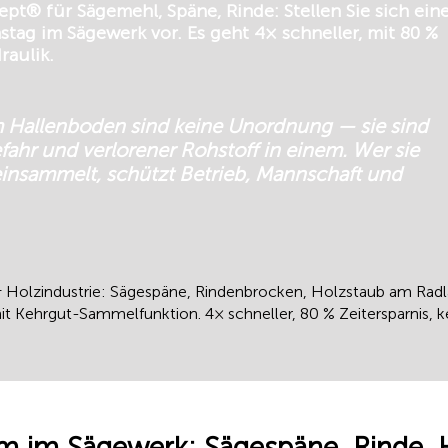
® für Sägemehl, Späne, Rinde: Stellen Sie sich ein
tag im Sägewerk vor. Es geht 4× schneller, mit 80 %
raulik.
 Hallenboden sind keine Unordnung — sie sind
fahr und verlorener Rohstoff in einem. Wer sie
 einsammelt, schützt Betrieb, Mannschaft und
olzindustrie: Sägespäne, Rindenbrocken, Holzstaub am Radla
 Kehrgut-Sammelfunktion. 4× schneller, 80 % Zeitersparnis, ke
m im Sägewerk: Sägespäne, Rinde, 