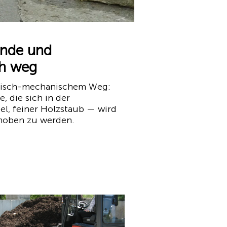
inde und
ch weg
alisch-mechanischem Weg:
 die sich in der
l, feiner Holzstaub — wird
schoben zu werden.