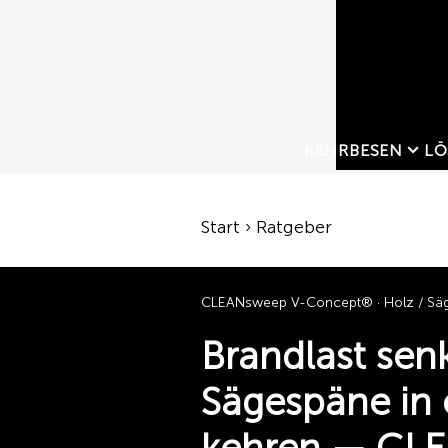
KEHRBESEN
LÖ
Start › Ratgeber
CLEANsweep V-Concept® · Holz / Säge
Brandlast sen
Sägespäne in 