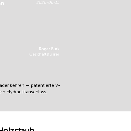
en
2026-06-15
Roger Burk
Geschäftsführer
der kehren — patentierte V-
in Hydraulikanschluss.
Holzstaub —