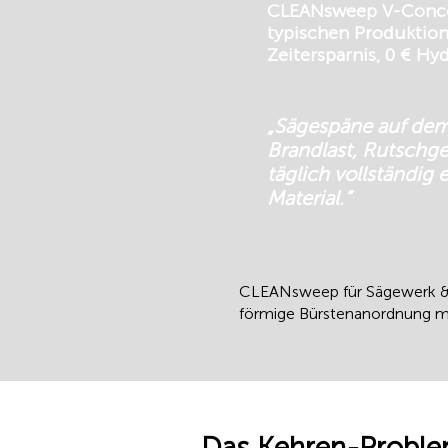
CLEANsweep V-Concept
typischen Produktions
Zeitersparnis, 0 € Hyd
„Sägespäne auf dem
Brandlast, Rutschge
täglich vollständig
Material.“
CLEANsweep für Sägewerk & H
förmige Bürstenanordnung mit
Das Kehren-Proble