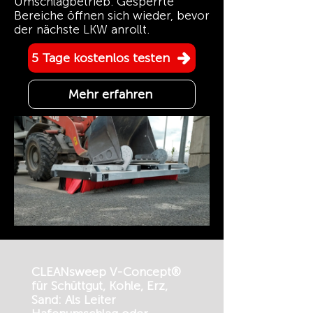
Umschlagbetrieb. Gesperrte
Bereiche öffnen sich wieder, bevor
der nächste LKW anrollt.
5 Tage kostenlos testen
Mehr erfahren
CLEANsweep V-Concept®
für Schüttgut, Kohle, Erz,
Sand: Als Leiter