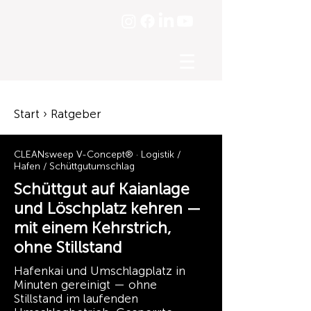
☰
Start › Ratgeber
CLEANsweep V-Concept® · Logistik /
Hafen / Schüttgutumschlag
Schüttgut auf Kaianlage
und Löschplatz kehren —
mit einem Kehrstrich,
ohne Stillstand
Hafenkai und Umschlagplatz in
Minuten gereinigt — ohne
Stillstand im laufenden