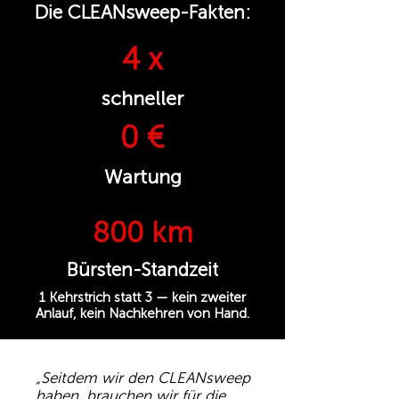
Die CLEANsweep-Fakten:
4 x
schneller
0 €
Wartung
800 km
Bürsten-Standzeit
1 Kehrstrich statt 3 — kein zweiter
Anlauf, kein Nachkehren von Hand.
„Seitdem wir den CLEANsweep
haben, brauchen wir für die