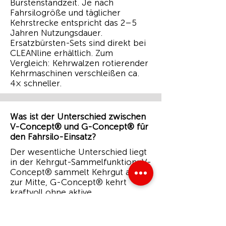
Bürstenstandzeit. Je nach
Fahrsilogröße und täglicher
Kehrstrecke entspricht das 2–5
Jahren Nutzungsdauer.
Ersatzbürsten-Sets sind direkt bei
CLEANline erhältlich. Zum
Vergleich: Kehrwalzen rotierender
Kehrmaschinen verschleißen ca.
4× schneller.
Was ist der Unterschied zwischen
V-Concept® und G-Concept® für
den Fahrsilo-Einsatz?
Der wesentliche Unterschied liegt
in der Kehrgut-Sammelfunktion: V-
Concept® sammelt Kehrgut aktiv
zur Mitte, G-Concept® kehrt
kraftvoll ohne aktive
Sammelfunktion. Für lange
Kehrstrecken auf dem Fahrsilo mit
großen Mengen Silage und