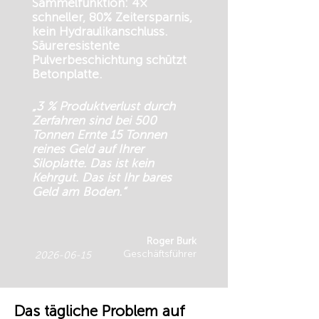
Sammelfunktion: 4×
schneller, 80% Zeitersparnis,
kein Hydraulikanschluss.
Säureresistente
Pulverbeschichtung schützt
Betonplatte.
„3 % Produktverlust durch
Zerfahren sind bei 500
Tonnen Ernte 15 Tonnen
reines Geld auf Ihrer
Siloplatte. Das ist kein
Kehrgut. Das ist Ihr bares
Geld am Boden.“
Roger Burk
Geschäftsführer
2026-06-15
Das tägliche Problem auf