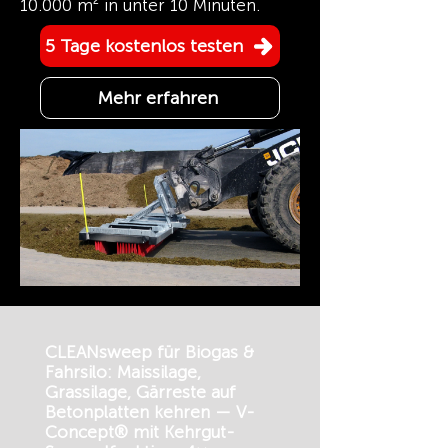
10.000 m² in unter 10 Minuten.
5 Tage kostenlos testen
Mehr erfahren
CLEANsweep für Biogas &
Fahrsilo: Maissilage,
Grassilage, Gärreste auf
Betonplatten kehren — V-
Concept® mit Kehrgut-