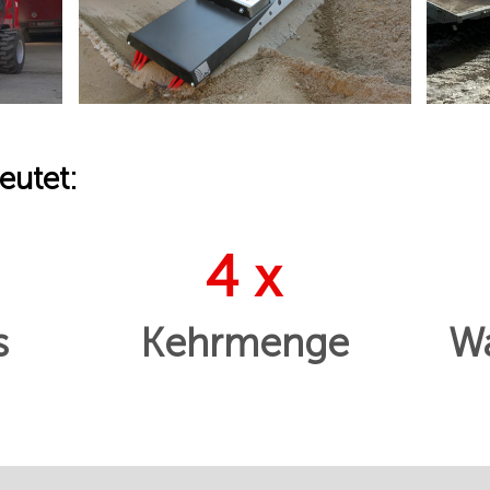
eutet:
4 x
s
Kehrmenge
Wa