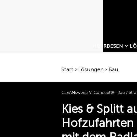
KEHRBESEN
LÖ
Start › Lösungen › Bau
CLEANsweep V-Concept® · Bau / Stra
Kies & Splitt a
Hofzufahrten