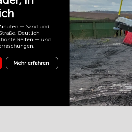
der, in
ich
 Minuten — Sand und
Straße. Deutlich
chonte Reifen — und
erraschungen.
Mehr erfahren