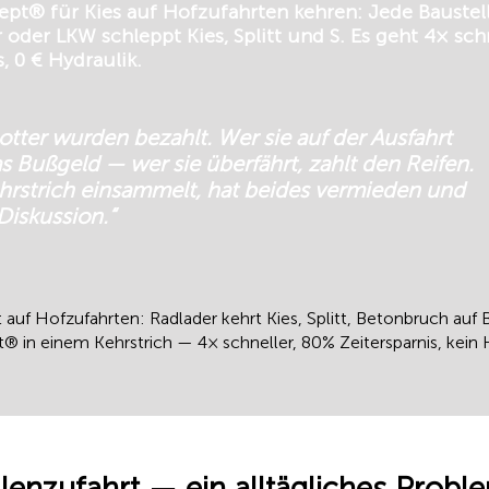
t® für Kies auf Hofzufahrten kehren: Jede Baustel
r oder LKW schleppt Kies, Splitt und S. Es geht 4× schn
, 0 € Hydraulik.
otter wurden bezahlt. Wer sie auf der Ausfahrt
das Bußgeld — wer sie überfährt, zahlt den Reifen.
hrstrich einsammelt, hat beides vermieden und
iskussion.“
 auf Hofzufahrten: Radlader kehrt Kies, Splitt, Betonbruch auf
 in einem Kehrstrich — 4× schneller, 80% Zeitersparnis, kein H
llenzufahrt — ein alltägliches Prob