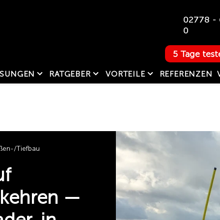
02778 - 
0
5 Tage test
SUNGEN
RATGEBER
VORTEILE
REFERENZEN
ßen-/Tiefbau
uf
 kehren —