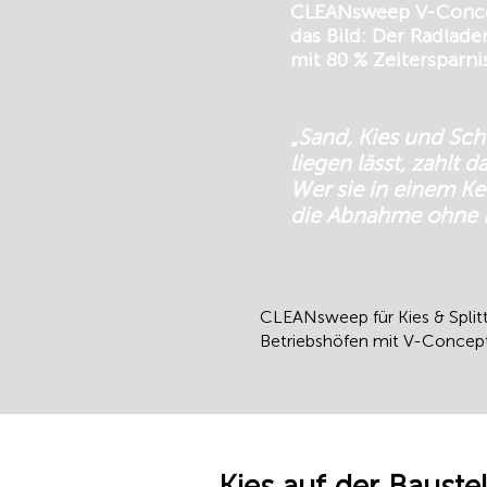
CLEANsweep V-Concep
das Bild: Der Radlade
mit 80 % Zeitersparnis
„Sand, Kies und Sch
liegen lässt, zahlt 
Wer sie in einem Ke
die Abnahme ohne D
CLEANsweep für Kies & Splitt
Betriebshöfen mit V-Concept®
Kies auf der Bauste