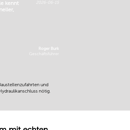
le kennt
2026-06-15
eller,
Roger Burk
Geschäftsführer
 Baustellenzufahrten und
ydraulikanschluss nötig.
lem mit echten