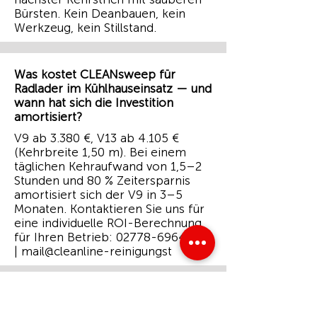
Bürsten. Kein Deanbauen, kein
Werkzeug, kein Stillstand.
Was kostet CLEANsweep für
Radlader im Kühlhauseinsatz — und
wann hat sich die Investition
amortisiert?
V9 ab 3.380 €, V13 ab 4.105 €
(Kehrbreite 1,50 m). Bei einem
täglichen Kehraufwand von 1,5–2
Stunden und 80 % Zeitersparnis
amortisiert sich der V9 in 3–5
Monaten. Kontaktieren Sie uns für
eine individuelle ROI-Berechnung
für Ihren Betrieb:
02778-69645-0
| mail@cleanline-reinigungst
WAS PASSIERT WENN SICH