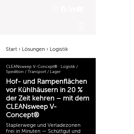
☰
Start › Lösungen › Logistik
CLEANsweep V-Concept® · Logistik /
Spedition / Transport / Lager
Hof- und Rampenflächen
vor Kühlhäusern in 20 %
der Zeit kehren – mit dem
CLEANsweep V-
Concept®
Staplerwege und Verladezonen
frei in Minuten — Schüttgut und