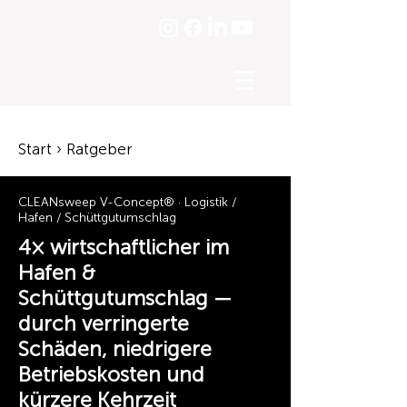
☰
Start › Ratgeber
CLEANsweep V-Concept® · Logistik /
Hafen / Schüttgutumschlag
4× wirtschaftlicher im
Hafen &
Schüttgutumschlag —
durch verringerte
Schäden, niedrigere
Betriebskosten und
kürzere Kehrzeit