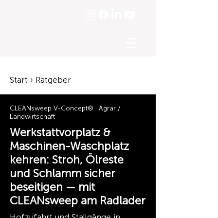
☰
Start › Ratgeber
CLEANsweep V-Concept® · Agrar /
Landwirtschaft
Werkstattvorplatz &
Maschinen-Waschplatz
kehren: Stroh, Ölreste
und Schlamm sicher
beseitigen — mit
CLEANsweep am Radlader
Hofzufahrt und Stallgänge in