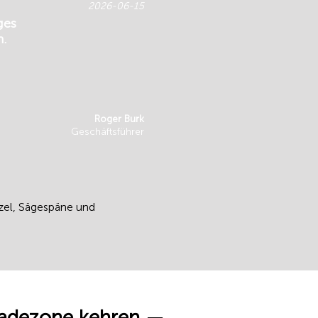
2026-06-15
ges
n.
Roger Burk
Geschäftsführer
zel, Sägespäne und
rladezone kehren —