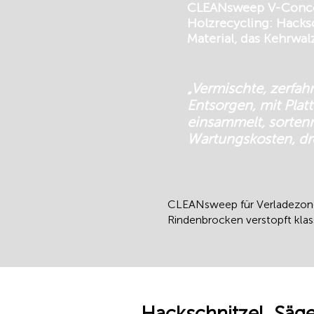
CLEANsweep V-Concep
Holzrecycling: Hacks
Material, das Kehrwa
„Vermischte, zerfah
Entsorgen, mit Pla
einsammelt, sorten
Wartungskosten, dre
CLEANsweep für Verladezone 
Rindenbrocken verstopft klas
Hackschnitzel, Säg