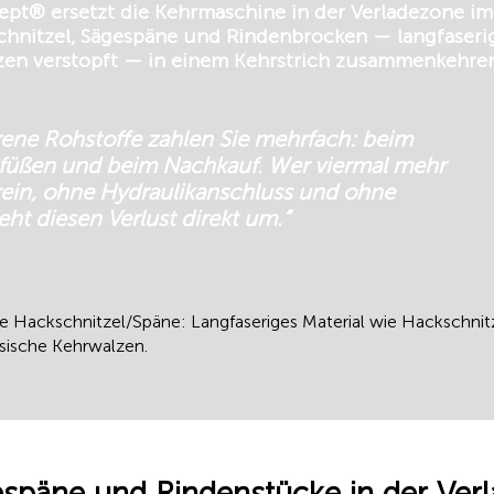
t® ersetzt die Kehrmaschine in der Verladezone im
chnitzel, Sägespäne und Rindenbrocken — langfaseri
lzen verstopft — in einem Kehrstrich zusammenkehre
rene Rohstoffe zahlen Sie mehrfach: beim
ttfüßen und beim Nachkauf. Wer viermal mehr
rein, ohne Hydraulikanschluss und ohne
ht diesen Verlust direkt um.“
Hackschnitzel/Späne: Langfaseriges Material wie Hackschnit
sische Kehrwalzen.
espäne und Rindenstücke in der Ve