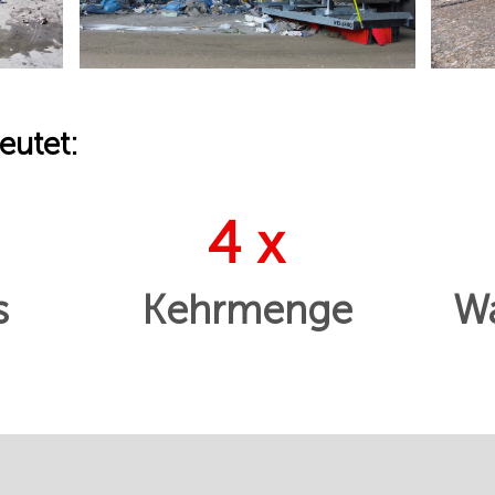
eutet:
4 x
s
Kehrmenge
Wa