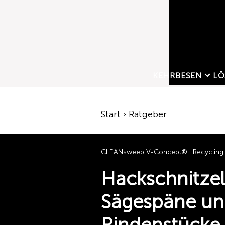
KEHRBESEN
LÖ
Start › Ratgeber
CLEANsweep V-Concept® · Recycling /
Hackschnitzel
Sägespäne u