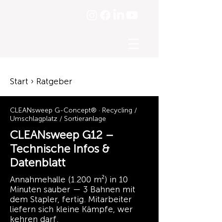
☰
Start › Ratgeber
CLEANsweep G-Concept® · Recycling /
Umschlagplatz / Sortieranlage
CLEANsweep G12 –
Technische Infos &
Datenblatt
Annahmehalle (1.200 m²) in 10
Minuten sauber — 3 Bahnen mit
dem Stapler, fertig. Mitarbeiter
liefern sich kleine Kämpfe, wer
kehren darf.