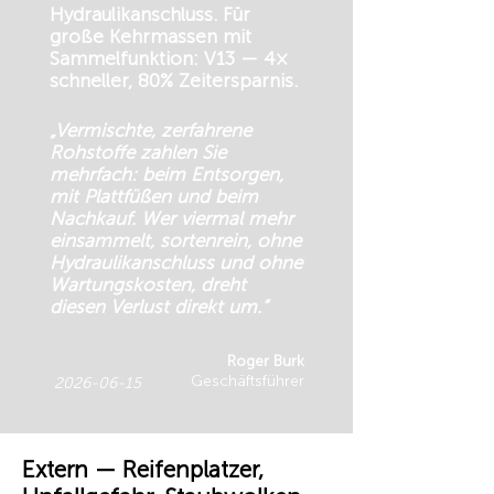
Hydraulikanschluss. Für
große Kehrmassen mit
Sammelfunktion: V13 — 4×
schneller, 80% Zeitersparnis.
„Vermischte, zerfahrene
Rohstoffe zahlen Sie
mehrfach: beim Entsorgen,
mit Plattfüßen und beim
Nachkauf. Wer viermal mehr
einsammelt, sortenrein, ohne
Hydraulikanschluss und ohne
Wartungskosten, dreht
diesen Verlust direkt um.“
Roger Burk
Geschäftsführer
2026-06-15
Extern — Reifenplatzer,