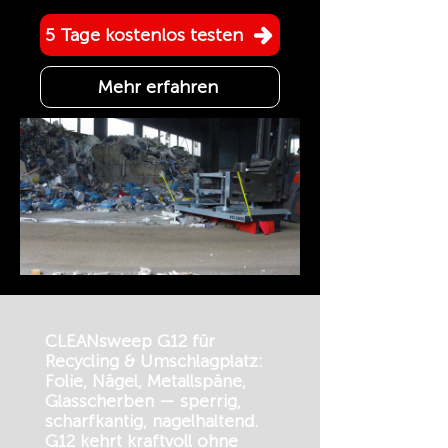
5 Tage kostenlos testen
Mehr erfahren
CLEANsweep G12 für
Recycling & Umschlagplatz:
Folie, Nägel, Metallspäne,
Glasscherben — sperrig,
scharfkantig, nagelhaltend.
G12 kehrt kraftvoll ohne