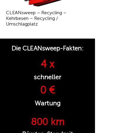
CLEANsweep – Recycling –
Kehrbesen – Recycling /
Umschlagplatz
Die CLEANsweep-Fakten:
4 x
schneller
0 €
Wartung
800 km